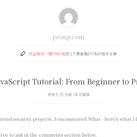
jsvmp.com
点击体验一键VMP加密
|下滑查看JSVMP相关文章
avaScript Tutorial: From Beginner to P
发布于 25 天前 18 次阅读
tend security projects, I encountered What - here's what I 
free to ask in the comments section below.