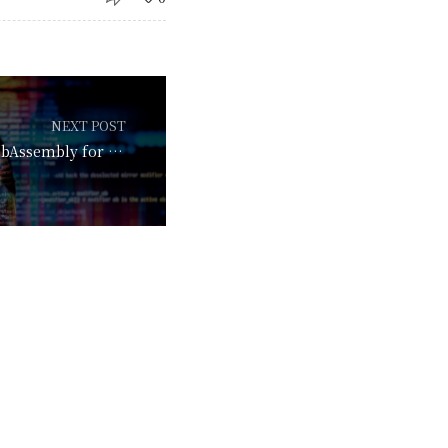
NEXT POST
(PDF) Leveraging WebAssembly for Numerical JavaScr