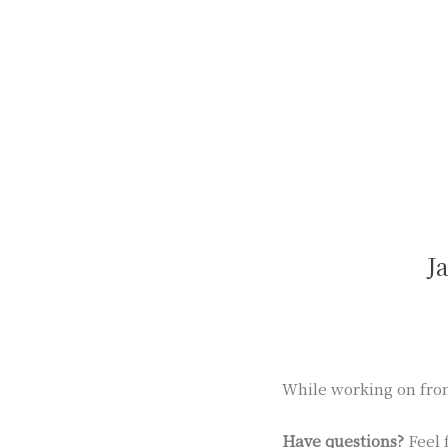
J
While working on fron
Have questions?
Feel 