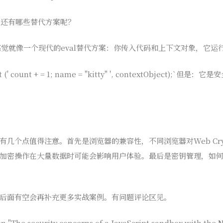
，还有哪些替代方案呢？
感觉就像一个现代的eval替代方案：你传入代码和上下文对象，它运
(' count + = 1; name = "kitty" ', contextObject);`但是：它
几个点值得注意。首先是浏览器的兼容性，不同浏览器对Web Cryp
加密操作在大量数据时可能会影响用户体验。最后是密钥管理，如
后面有空会再补充更多实战案例。有问题评论区见。
n "The security concerns of a JavaScript sandbox with the 