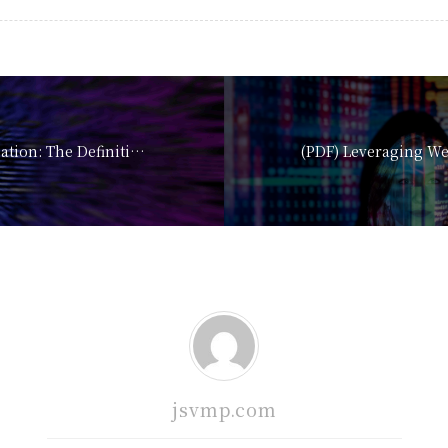
JavaScript Obfuscation: The Definitive Guide | Jsc
jsvmp.com