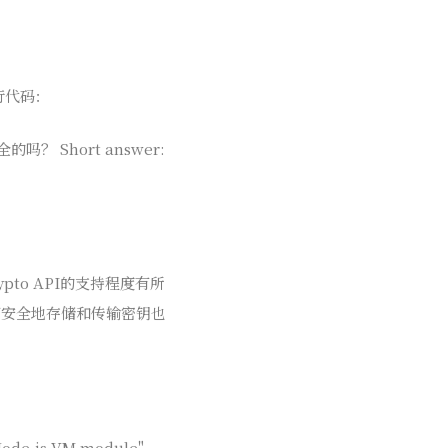
行代码：
是安全的吗？ Short answer:
to API的支持程度有所
何安全地存储和传输密钥也
Node.js VM module" -