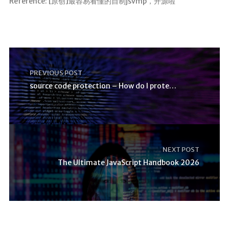
Reference: [原创]最容易看懂的自制jsvmp，开源啦
PREVIOUS POST
source code protection – How do I protect JavaScri
NEXT POST
The Ultimate JavaScript Handbook 2026