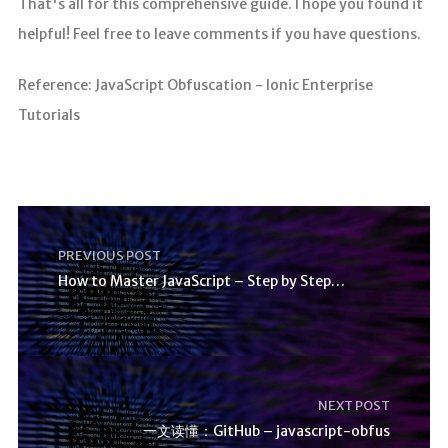
That's all for this comprehensive guide. I hope you found it
helpful! Feel free to leave comments if you have questions.
Reference: JavaScript Obfuscation - Ionic Enterprise
Tutorials
PREVIOUS POST
How to Master JavaScript – Step by Step Tutorial
NEXT POST
一文读懂：GitHub – javascript-obfus