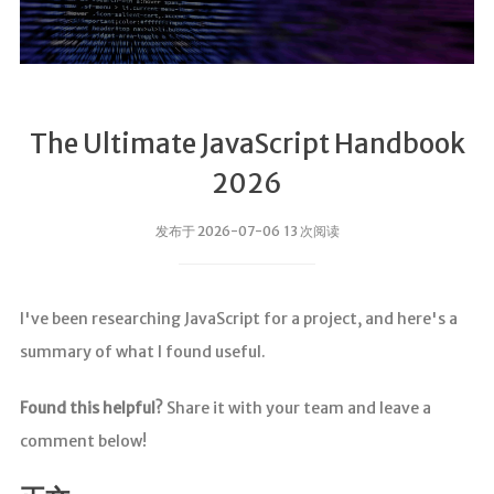
The Ultimate JavaScript Handbook
2026
发布于 2026-07-06 13 次阅读
I've been researching JavaScript for a project, and here's a
summary of what I found useful.
Found this helpful?
Share it with your team and leave a
comment below!