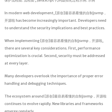
保护流程图. 流程图 ; JavaScript 代码虚拟化过程示例. 示例
In modern web development, [原创]最容易看懂的自制jsvmp，
开源啦 has become increasingly important. Developers need
to understand the security implications and best practices.
When implementing [原创]最容易看懂的自制jsvmp，开源啦,
there are several key considerations. First, performance
optimization is crucial. Second, security must be addressed
at every layer.
Many developers overlook the importance of proper error
handling and debugging techniques.
The ecosystem around [原创]最容易看懂的自制jsvmp，开源啦
continues to evolve rapidly. New libraries and frameworks
emerge regularly.