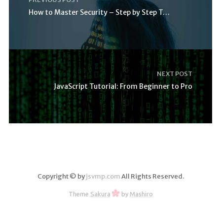
How to Master Security – Step by Step Tutorial
NEXT POST
JavaScript Tutorial: From Beginner to Pro
Copyright © by
jsvmp.com
All Rights Reserved.
Theme
Sakura
by
Mashiro