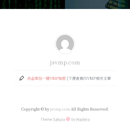
jsvmp.com
点击体验一键VMP加密
|下滑查看JSVMP相关文章
Copyright © by
jsvmp.com
All Rights Reserved.
Theme
Sakura
by
Mashiro