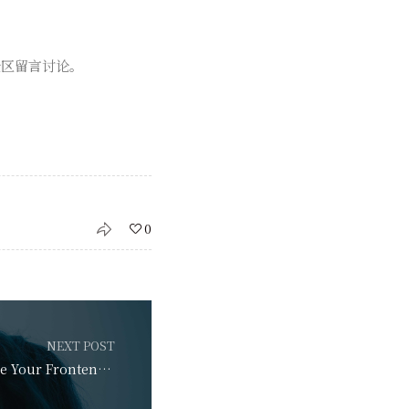
论区留言讨论。
0
NEXT POST
Simple Tips to Secure Your Frontend Applications –