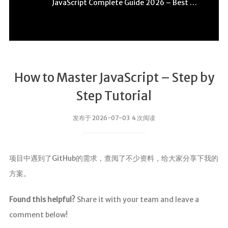
JavaScript Complete Guide 2026 – Best Practices
How to Master JavaScript – Step by
Step Tutorial
发布于 2026-07-03 4 次阅读
项目中遇到了GitHub的需求，查阅了不少资料，给大家分享下我的
方案。
Found this helpful?
Share it with your team and leave a
comment below!