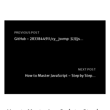
PREVIOUS POST
GitHub – 2833844911/cy_jsvmp: 实现jsvmp技术加密代码，基本实现ES
NEXT POST
How to Master JavaScript – Step by Step Tutorial