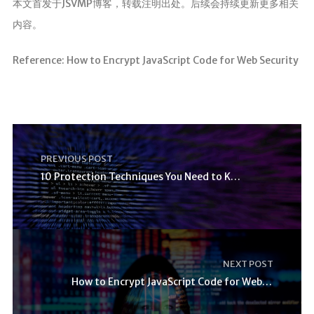
本文首发于JSVMP博客，转载注明出处。后续会持续更新更多相关
内容。
Reference: How to Encrypt JavaScript Code for Web Security
PREVIOUS POST
10 Protection Techniques You Need to Know
NEXT POST
How to Encrypt JavaScript Code for Web Security