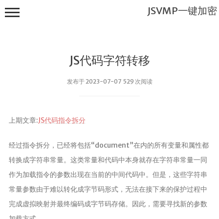
JSVMP一键加密
JS代码字符转移
发布于 2023-07-07 529 次阅读
JSVMP一键
上期文章:
JS代码指令拆分
加密
首页
经过指令拆分，已经将包括“document”在内的所有变量和属性都
JSVMP是什
转换成字符串常量。这类常量和代码中本身就存在字符串常量一同
么?
作为加载指令的参数出现在当前的中间代码中。但是，这些字符串
JSVMP
常量参数由于难以转化成字节码形式，无法在接下来的保护过程中
encrypted
完成虚拟映射并最终编码成字节码存储。因此，需要寻找新的参数
JSVMP原理
加载方式。