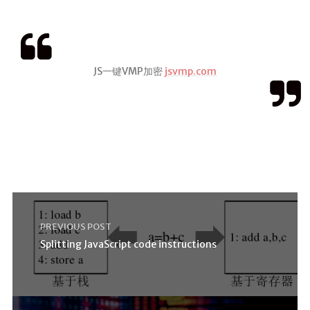
JS一键VMP加密
jsvmp.com
PREVIOUS POST
Splitting JavaScript code instructions