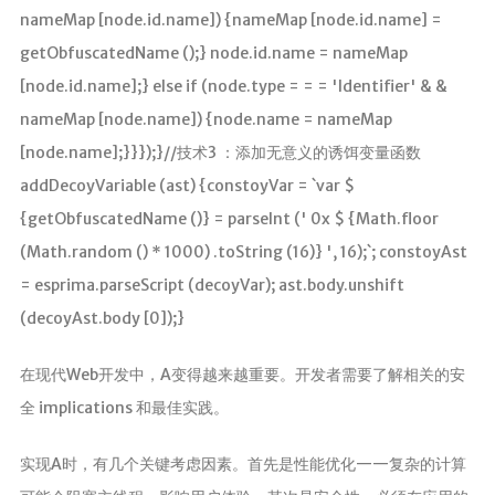
分析
nameMap [node.id.name]) {nameMap [node.id.name] =
getObfuscatedName ();} node.id.name = nameMap
[node.id.name];} else if (node.type = = = 'Identifier' & &
nameMap [node.name]) {node.name = nameMap
[node.name];}}});}//技术3 ：添加无意义的诱饵变量函数
addDecoyVariable (ast) {constoyVar = `var $
{getObfuscatedName ()} = parseInt (' 0x $ {Math.floor
(Math.random () * 1000) .toString (16)} ', 16);`; constoyAst
= esprima.parseScript (decoyVar); ast.body.unshift
(decoyAst.body [0]);}
在现代Web开发中，A变得越来越重要。开发者需要了解相关的安
全 implications 和最佳实践。
实现A时，有几个关键考虑因素。首先是性能优化——复杂的计算