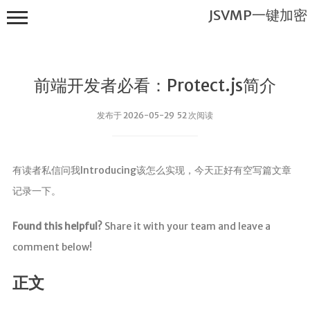
JSVMP一键加密
前端开发者必看：Protect.js简介
发布于 2026-05-29 52 次阅读
JSVMP一键
有读者私信问我Introducing该怎么实现，今天正好有空写篇文章
加密
记录一下。
首页
JSVMP是什
Found this helpful?
Share it with your team and leave a
么?
comment below!
JSVMP
encrypted
正文
JSVMP原理