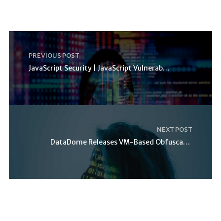
PREVIOUS POST
JavaScript Security | JavaScript Vulnerabilities |
NEXT POST
DataDome Releases VM-Based Obfuscation: The Next E