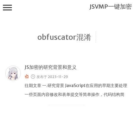
JSVMP一键加密
obfuscator混淆
JS加密的研究背景和意义
JSVMP一键
加密
发布于 2023-11-29
首页
往期文章 一.研究背景 JavaScript在应用的早期主要处理
一些页面内容修改和表单提交等简单操作，代码结构简
JSVMP是什
么?
单，安全需求不高。 …
JSVMP
encrypted
JSVMP原理