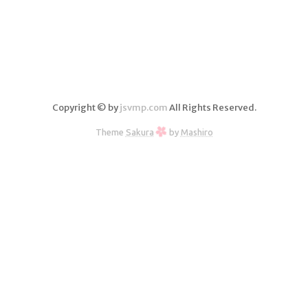
分析
Copyright © by
jsvmp.com
All Rights Reserved.
Theme
Sakura
by
Mashiro