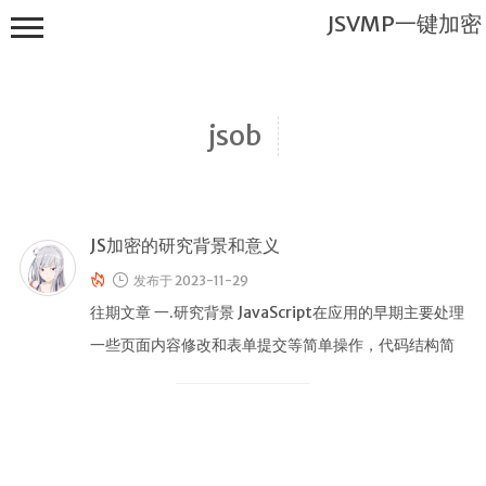
JSVMP一键加密
jsob
JS加密的研究背景和意义
JSVMP一键
加密
发布于 2023-11-29
首页
往期文章 一.研究背景 JavaScript在应用的早期主要处理
一些页面内容修改和表单提交等简单操作，代码结构简
JSVMP是什
么?
单，安全需求不高。 …
JSVMP
encrypted
JSVMP原理