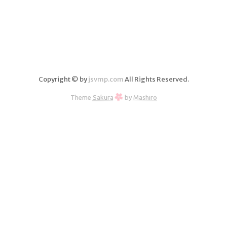
分析
Copyright © by
jsvmp.com
All Rights Reserved.
Theme
Sakura
by
Mashiro