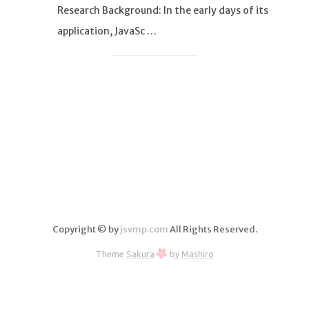
分析
Research Background: In the early days of its
application, JavaSc …
Copyright © by
jsvmp.com
All Rights Reserved.
Theme
Sakura
by
Mashiro