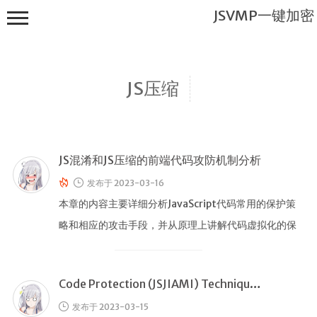
JSVMP一键加密
JS压缩
JS混淆和JS压缩的前端代码攻防机制分析
JSVMP一键
加密
发布于 2023-03-16
首页
本章的内容主要详细分析JavaScript代码常用的保护策
略和相应的攻击手段，并从原理上讲解代码虚拟化的保
JSVMP是什
么?
护机制，最后通过WebA …
JSVMP
encrypted
Code Protection (JSJIAMI) Techniques and WebAssembly
JSVMP原理
发布于 2023-03-15