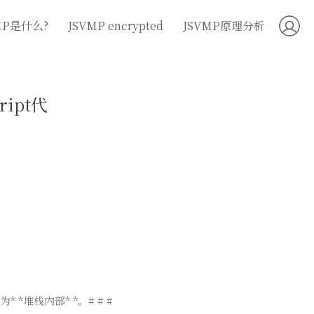
MP是什么?
JSVMP encrypted
JSVMP原理分析
ipt代
*堆栈内部* *。# # #