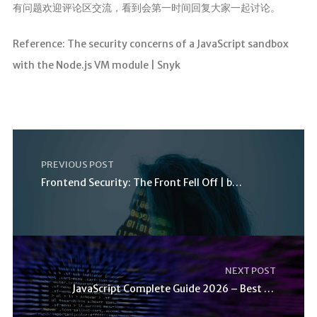
有问题欢迎评论区交流，看到会第一时间回复大家一起讨论。
Reference: The security concerns of a JavaScript sandbox
with the Node.js VM module | Snyk
PREVIOUS POST
Frontend Security: The Front Fell Off | by Matt Bu
NEXT POST
JavaScript Complete Guide 2026 – Best Practices